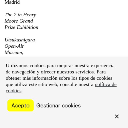
Madrid
The 7 th Henry
Moore Grand
Prize Exhibition
Utsukushigara
Open-Air
Museum,
Matsumoto,
Japan
Utilizamos cookies para mejorar nuestra experiencia
de navegación y ofrecer nuestros servicios. Para
Timken Art
obtener más información sobre los tipos de cookies
Gallery; San
que utiliza este sitio web, consulte nuestra
política de
Diego,
California
cookies
.
Tokyo Art Expo
Acepto
Gestionar cookies
91, Tasende
Gallery,
Tokyo
Spanish Art,